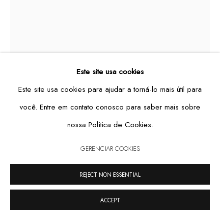
UNTITLED
,
2024
GERENCIAR COOKIES
Este site usa cookies
COPYRIGHT © 2026 CASA TRIÂNGULO
SITE PRODUZIDO POR ARTLOGIC
ebonized wood, grout, wax and grease
Este site usa cookies para ajudar a torná-lo mais útil para
100 x 34 x 34 cm
você. Entre em contato conosco para saber mais sobre
FURTHER IMAGES
nossa Política de Cookies.
(View a larger image of thumbnail 1 )
, currently selected.
, currently selected.
, currently selected.
(View a larger image of thumbnail 2 )
(View a larger image of thumbnail 3 )
(View a larger image of thum
GERENCIAR COOKIES
REJECT NON ESSENTIAL
ACCEPT