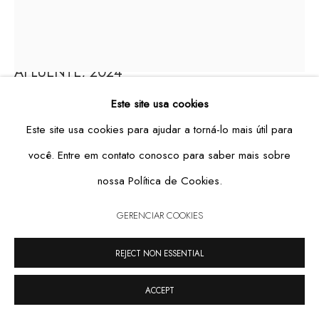
AFLUENTE
,
2024
GERENCIAR COOKIES
Este site usa cookies
COPYRIGHT © 2026 CASA TRIÂNGULO
SITE PRODUZIDO POR ARTLOGIC
wood, grout, and clay powder
Este site usa cookies para ajudar a torná-lo mais útil para
65 x 55 cm
você. Entre em contato conosco para saber mais sobre
FURTHER IMAGES
nossa Política de Cookies.
(View a larger image of thumbnail 1 )
, currently selected.
, currently selected.
, currently selected.
(View a larger image of thumbnail 2 )
(View a larger image of thumbnail 3 )
GERENCIAR COOKIES
REJECT NON ESSENTIAL
VIEW ON A WALL
ACCEPT