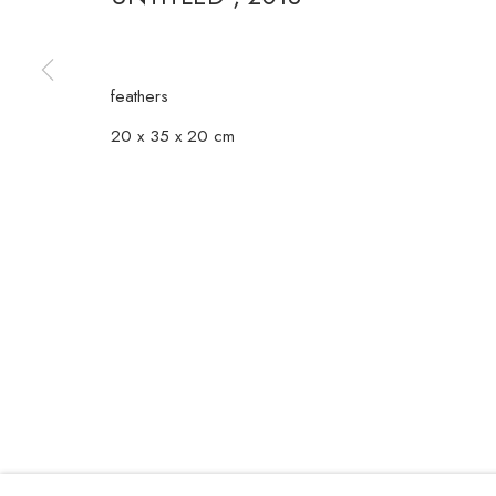
GERENCIAR COOKIES
feathers
COPYRIGHT © 2026 CASA TRIÂNGULO
SITE PRODUZIDO POR ARTLOGIC
20 x 35 x 20 cm