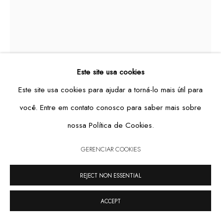
GERENCIAR COOKIES
Este site usa cookies
COPYRIGHT © 2026 CASA TRIÂNGULO
SITE PRODUZIDO POR ARTLOGIC
Este site usa cookies para ajudar a torná-lo mais útil para
você. Entre em contato conosco para saber mais sobre
nossa Política de Cookies.
MINI SCOLOPENDRIDAE MOBILE
,
2022
GERENCIAR COOKIES
REJECT NON ESSENTIAL
iron chain, aluminum and lead weight
66 x 50 ø cm
ACCEPT