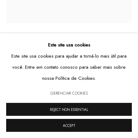
GERENCIAR COOKIES
PASSE 12
,
2007
Este site usa cookies
COPYRIGHT © 2026 CASA TRIÂNGULO
SITE PRODUZIDO POR ARTLOGIC
Este site usa cookies para ajudar a torná-lo mais útil para
industrial paint on methacrylate photography
você. Entre em contato conosco para saber mais sobre
65 x 58 x 5,5 cm
nossa Política de Cookies.
1 of 3
GERENCIAR COOKIES
REJECT NON ESSENTIAL
ACCEPT