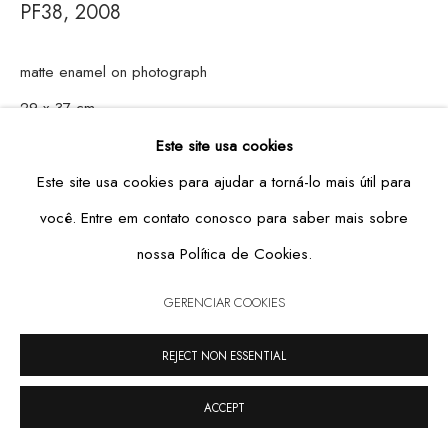
PF38
,
2008
matte enamel on photograph
29 x 37 cm
GERENCIAR COOKIES
1 of 3
Este site usa cookies
COPYRIGHT © 2026 CASA TRIÂNGULO
SITE PRODUZIDO POR ARTLOGIC
Este site usa cookies para ajudar a torná-lo mais útil para
você. Entre em contato conosco para saber mais sobre
nossa Política de Cookies.
GERENCIAR COOKIES
REJECT NON ESSENTIAL
ACCEPT