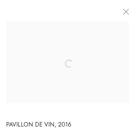
JOANA VASCONCELOS
APRESENTAÇÃO
OBRAS
BIOGRAFIA
EXHIBITIONS
PUBLICAÇÕES
NOTÍCIAS
PRESS
ART FAIRS
CV
RUA ESTADOS UNIDOS 1324 /
CEP 01427-001 / SÃO PAULO / BRASIL
DE TERÇA A SEXTA DAS 10H ÀS 19H / SÁBADO DAS
10H ÀS 17H
PAVILLON DE VIN
,
2016
T: +55 11 3167-5621 /
INFO@CASATRIANGULO.COM