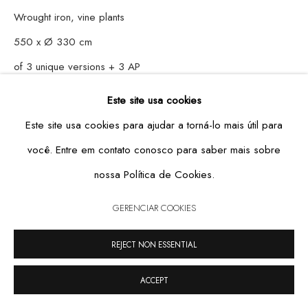
Wrought iron, vine plants
550 x Ø 330 cm
of 3 unique versions + 3 AP
GERENCIAR COOKIES
Este site usa cookies
COPYRIGHT © 2026 CASA TRIÂNGULO
SITE PRODUZIDO POR ARTLOGIC
Copyright The Artist
Este site usa cookies para ajudar a torná-lo mais útil para
você. Entre em contato conosco para saber mais sobre
LEIA MAIS
nossa Política de Cookies.
GERENCIAR COOKIES
REJECT NON ESSENTIAL
ACCEPT