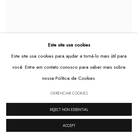
GERENCIAR COOKIES
COPYRIGHT © 2026 CASA TRIÂNGULO
SITE PRODUZIDO POR ARTLOGIC
Este site usa cookies
Este site usa cookies para ajudar a torná-lo mais útil para
você. Entre em contato conosco para saber mais sobre
nossa Política de Cookies.
MINI BOTHROCOPHIA MOBILE
,
2022
GERENCIAR COOKIES
REJECT NON ESSENTIAL
iron chain, aluminum and lead weights
94 x 35 ø cm
ACCEPT