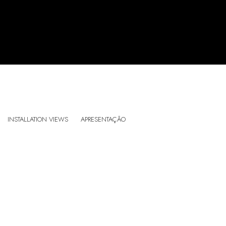
TONY CAMARGO: PLANOPINTURAS E VIDEOM
INSTALLATION VIEWS
APRESENTAÇÃO
CASA TRIÂNGULO, SÃO PAULO, BRAZIL
:
Open a larger version of the following image in a popup: