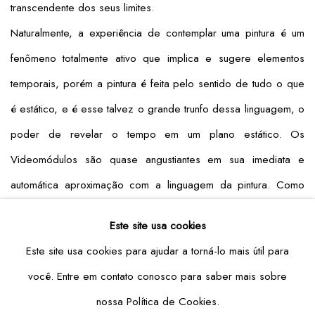
transcendente dos seus limites.
Naturalmente, a experiência de contemplar uma pintura é um
fenômeno totalmente ativo que implica e sugere elementos
temporais, porém a pintura é feita pelo sentido de tudo o que
é estático, e é esse talvez o grande trunfo dessa linguagem, o
poder de revelar o tempo em um plano estático. Os
Videomódulos são quase angustiantes em sua imediata e
automática aproximação com a linguagem da pintura. Como
“seres nervosos”, o movimento é sua alma, e credulamente
Este site usa cookies
pressupondo serem mesmo pinturas, eles dispensam em seu
Este site usa cookies para ajudar a torná-lo mais útil para
processo o fato de só poderem ser vistos quando estiverem
você. Entre em contato conosco para saber mais sobre
acabadamente “pintados”, porque o seu processo de
nossa Política de Cookies.
realização, em suma, é a própria “pintura” acontecendo. De