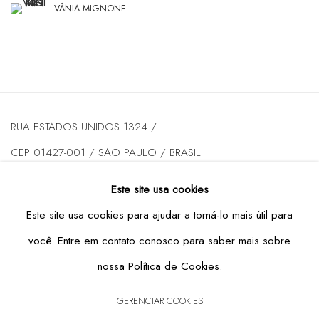
VÂNIA MIGNONE
RUA ESTADOS UNIDOS 1324 /
CEP 01427-001 / SÃO PAULO / BRASIL
Este site usa cookies
DE TERÇA A SEXTA DAS 10H ÀS 19H / SÁBADO DAS 10H
Este site usa cookies para ajudar a torná-lo mais útil para
ÀS 17H
você. Entre em contato conosco para saber mais sobre
T: +55 11 3167-5621 /
INFO@CASATRIANGULO.COM
nossa Política de Cookies.
GERENCIAR COOKIES