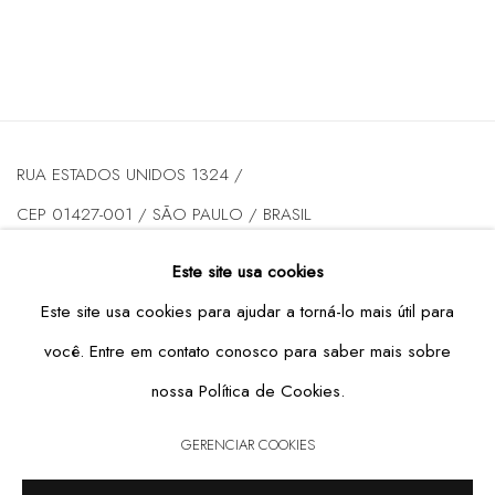
RUA ESTADOS UNIDOS 1324 /
CEP 01427-001 / SÃO PAULO / BRASIL
Este site usa cookies
DE TERÇA A SEXTA DAS 10H ÀS 19H / SÁBADO DAS 10H
Este site usa cookies para ajudar a torná-lo mais útil para
ÀS 17H
você. Entre em contato conosco para saber mais sobre
T: +55 11 3167-5621 /
INFO@CASATRIANGULO.COM
nossa Política de Cookies.
GERENCIAR COOKIES
GERENCIAR COOKIES