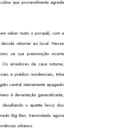
sculina que provavelmente agrada
 sem saber muito o porquê), com a
 decide retornar ao local. Nesse
como se sua premonição incerta
. Os arredores da casa noturna,
ais e prédios residenciais, tinha
gião central inteiramente apagado
 meio à devastação generalizada,
, desafiando o apetite feroz dos
famado Big Ben, transmutado agora
ivências urbanos.