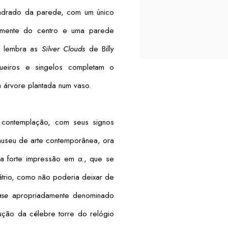
quadrado da parede, com um único
samente do centro e uma parede
e lembra as
Silver Clouds
de Billy
queiros e singelos completam o
 árvore plantada num vaso.
e contemplação, com seus signos
seu de arte contemporânea, ora
ma forte impressão em
a.
, que se
 átrio, como não poderia deixar de
ase
apropriadamente denominado
dução da célebre torre do relógio