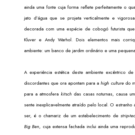
ainda uma fonte cuja forma reflete perfeitamente o 
jato d’água que se projeta verticalmente e vigoro
decorada com uma espécie de cobogó futurista qu
Kluver e Andy Warhol. Dois elementos mais corri
ambiente: um banco de jardim ordinário e uma pequena
A experiência estética deste ambiente excêntrico d
discordantes que ora apontam para a
high culture
do mu
para a atmosfera
kitsch
das casas noturnas, causa u
sente inexplicavelmente atraído pelo local. O estranho
ser, é o chamariz de um estabelecimento de
strip-te
Big Ben
, cuja extensa fachada inclui ainda uma repro