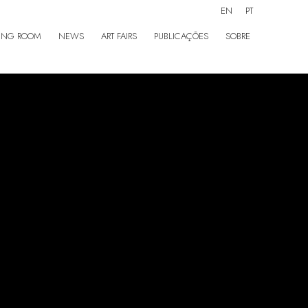
EN
PT
ING ROOM
NEWS
ART FAIRS
PUBLICAÇÕES
SOBRE