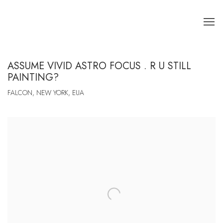
ASSUME VIVID ASTRO FOCUS . R U STILL
PAINTING?
FALCON, NEW YORK, EUA
Open a larger version of the following image in a popup: