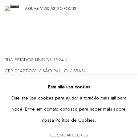
ASSUME VIVID ASTRO FOCUS
RUA ESTADOS UNIDOS 1324 /
CEP 01427-001 / SÃO PAULO / BRASIL
Este site usa cookies
DE TERÇA A SEXTA DAS 10H ÀS 19H / SÁBADO DAS 10H
Este site usa cookies para ajudar a torná-lo mais útil para
ÀS 17H
você. Entre em contato conosco para saber mais sobre
T: +55 11 3167-5621 /
INFO@CASATRIANGULO.COM
nossa Política de Cookies.
GERENCIAR COOKIES